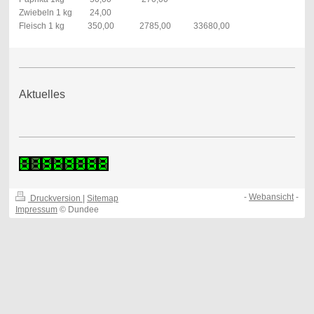
Zwiebeln 1 kg
24,00
Fleisch 1 kg
350,00
2785,00
33680,00
Aktuelles
-
Webansicht
-
Druckversion
|
Sitemap
Impressum
© Dundee