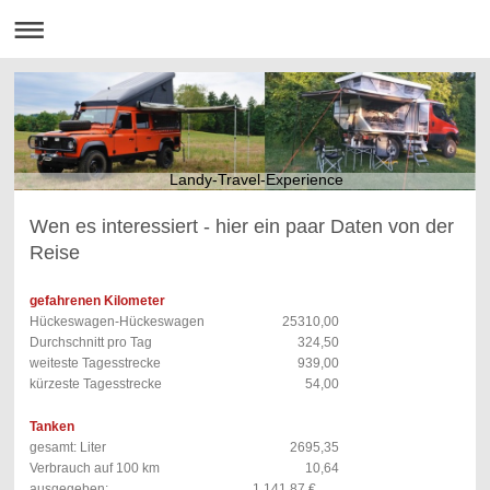
Landy-Travel-Experience
Wen es interessiert - hier ein paar Daten von der
Reise
gefahrenen Kilometer
Hückeswagen-Hückeswagen
25310,00
Durchschnitt pro Tag
324,50
weiteste Tagesstrecke
939,00
kürzeste Tagesstrecke
54,00
Tanken
gesamt: Liter
2695,35
Verbrauch auf 100 km
10,64
ausgegeben:
1.141,87 €