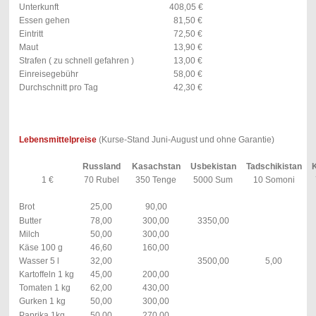
Unterkunft
408,05 €
Essen gehen
81,50 €
Eintritt
72,50 €
Maut
13,90 €
Strafen ( zu schnell gefahren )
13,00 €
Einreisegebühr
58,00 €
Durchschnitt pro Tag
42,30 €
Lebensmittelpreise
(Kurse-Stand Juni-August und ohne Garantie)
Russland
Kasachstan
Usbekistan
Tadschikistan
1 €
70 Rubel
350 Tenge
5000 Sum
10 Somoni
Brot
25,00
90,00
Butter
78,00
300,00
3350,00
Milch
50,00
300,00
Käse 100 g
46,60
160,00
Wasser 5 l
32,00
3500,00
5,00
Kartoffeln 1 kg
45,00
200,00
Tomaten 1 kg
62,00
430,00
Gurken 1 kg
50,00
300,00
Paprika 1kg
50,00
270,00