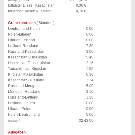
billigster Diesel: Kasachstan
0,36 €
teuerster Diesel: Russland
0,70 €
Grenzkontrollen
( Stunden )
Deutschland-Polen
0:00
Polen-Litauen
0:00
Litauen-Lettland
0:00
Lettland-Russland
7:30
Russland-Kasachstan
3:00
Kasachstan-Usbekistan
5:40
Usbekistan-Tadschikistan
2:16
Tadschikistan-Kirgistan
1:55
Kirgistan-Kasachstan
0:30
Kasachstan-Russland
2:34
Russland-Mongolei
5:00
Mongolei-Russland
3:10
Russland-Lettland
1:20
Lettland-Litauen
0:00
Litauen-Polen
0:00
Polen-Deutschland
0:00
gesamt
32:42:00
Ausgaben