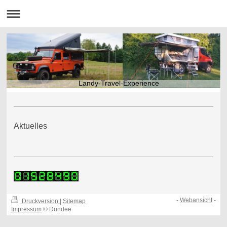
Landy-Travel-Experience
Aktuelles
-
Webansicht
-
Druckversion
|
Sitemap
Impressum
© Dundee