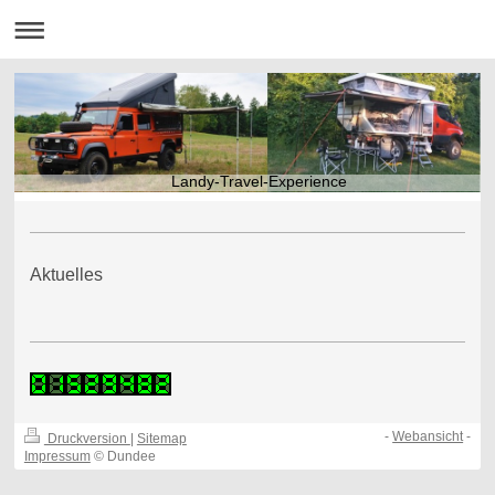
Landy-Travel-Experience
Aktuelles
-
Webansicht
-
Druckversion
|
Sitemap
Impressum
© Dundee