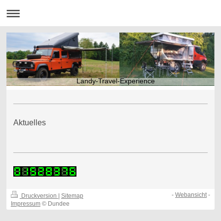
Landy-Travel-Experience
Aktuelles
-
Webansicht
-
Druckversion
|
Sitemap
Impressum
© Dundee