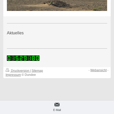
Aktuelles
-
Webansicht
-
Druckversion
|
Sitemap
Impressum
© Dundee
E-Mail