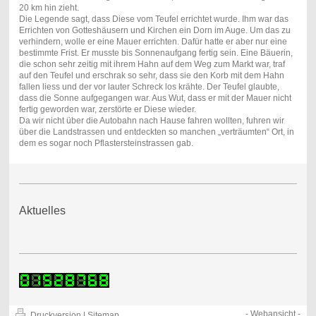
20 km hin zieht.
Die Legende sagt, dass Diese vom Teufel errichtet wurde. Ihm war das
Errichten von Gotteshäusern und Kirchen ein Dorn im Auge. Um das zu
verhindern, wolle er eine Mauer errichten. Dafür hatte er aber nur eine
bestimmte Frist. Er musste bis Sonnenaufgang fertig sein. Eine Bäuerin,
die schon sehr zeitig mit ihrem Hahn auf dem Weg zum Markt war, traf
auf den Teufel und erschrak so sehr, dass sie den Korb mit dem Hahn
fallen liess und der vor lauter Schreck los krähte. Der Teufel glaubte,
dass die Sonne aufgegangen war. Aus Wut, dass er mit der Mauer nicht
fertig geworden war, zerstörte er Diese wieder.
Da wir nicht über die Autobahn nach Hause fahren wollten, fuhren wir
über die Landstrassen und entdeckten so manchen „verträumten“ Ort, in
dem es sogar noch Pflastersteinstrassen gab.
Aktuelles
-
Webansicht
-
Druckversion
|
Sitemap