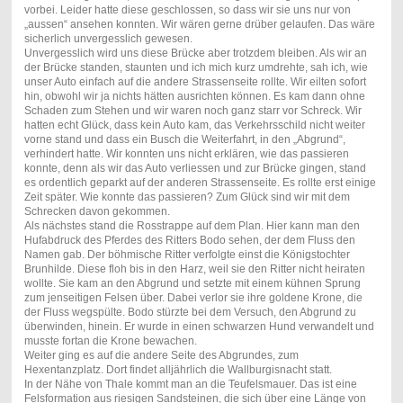
vorbei. Leider hatte diese geschlossen, so dass wir sie uns nur von
„aussen“ ansehen konnten. Wir wären gerne drüber gelaufen. Das wäre
sicherlich unvergesslich gewesen.
Unvergesslich wird uns diese Brücke aber trotzdem bleiben. Als wir an
der Brücke standen, staunten und ich mich kurz umdrehte, sah ich, wie
unser Auto einfach auf die andere Strassenseite rollte. Wir eilten sofort
hin, obwohl wir ja nichts hätten ausrichten können. Es kam dann ohne
Schaden zum Stehen und wir waren noch ganz starr vor Schreck. Wir
hatten echt Glück, dass kein Auto kam, das Verkehrsschild nicht weiter
vorne stand und dass ein Busch die Weiterfahrt, in den „Abgrund“,
verhindert hatte. Wir konnten uns nicht erklären, wie das passieren
konnte, denn als wir das Auto verliessen und zur Brücke gingen, stand
es ordentlich geparkt auf der anderen Strassenseite. Es rollte erst einige
Zeit später. Wie konnte das passieren? Zum Glück sind wir mit dem
Schrecken davon gekommen.
Als nächstes stand die Rosstrappe auf dem Plan. Hier kann man den
Hufabdruck des Pferdes des Ritters Bodo sehen, der dem Fluss den
Namen gab. Der böhmische Ritter verfolgte einst die Königstochter
Brunhilde. Diese floh bis in den Harz, weil sie den Ritter nicht heiraten
wollte. Sie kam an den Abgrund und setzte mit einem kühnen Sprung
zum jenseitigen Felsen über. Dabei verlor sie ihre goldene Krone, die
der Fluss wegspülte. Bodo stürzte bei dem Versuch, den Abgrund zu
überwinden, hinein. Er wurde in einen schwarzen Hund verwandelt und
musste fortan die Krone bewachen.
Weiter ging es auf die andere Seite des Abgrundes, zum
Hexentanzplatz. Dort findet alljährlich die Wallburgisnacht statt.
In der Nähe von Thale kommt man an die Teufelsmauer. Das ist eine
Felsformation aus riesigen Sandsteinen, die sich über eine Länge von