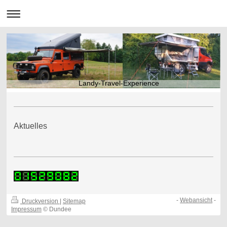
Landy-Travel-Experience
Aktuelles
-
Webansicht
-
Druckversion
|
Sitemap
Impressum
© Dundee