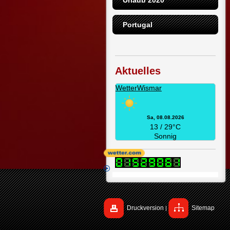
Urlaub 2020
Portugal
Aktuelles
WetterWismar
Sa, 08.08.2026
13 / 29°C
Sonnig
Druckversion
Sitemap
|