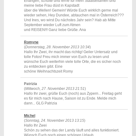
Erlangen, schufte und lerne für mein Staatsexamen und
meine liebe Frau düst in Kapstadt
über die Wellen! Gemein! Würde Euch wirklich gerne mal
wieder sehen, Hey Dundee, abtauchen mal in Österreich???
Und Ines, wo wirst Du nächstes Jahr sein? Hab ab Mitte
September wieder Luft zum Atmen
und REISEN!!! Ganz liebe Grüße. Ana
Romyne
(
Donnerstag, 28. November 2013 10:34
)
Hallo Ihr Zwei, ihr macht das richtig! Geiler Untersatz und
tolle Fotos! Freu mich immer von Euch zu lesen und
wünsche Euch weiterhin viele tolle Orte, die es sicher noch
zu entdecken gibt. Eine
schöne Weihnachtszeit Romy
Patrizia
(
Mittwoch, 27. November 2013 21:51
)
Hallo Ihr zwei, grüße Euch (noch) aus Zypern... Freitag geht
es für mich nach Hause, Saison ist zu Ende. Melde mich
dann... GLG Patrizia
Michel
(
Sonntag, 24. November 2013 13:15
)
Hallo Ihr Zwei
Schön zu sehen das der Landy läuft und alles funktioniert.
Wünsch Euch noch einen schönen Urlaub.