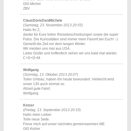
GlG Michel
ZBV
ClausDorisDaniMichele
(
Samstag, 23. November 2013 20:55
)
Hallo Ihr 2,
danke für Eure tollen Reisebeschreibungen sowie die super
Fotos. Die Kuriositäten sind immer mein Favorit bei Euch! :-)
Genießt die Zeit vor dem langen Winter.
Wir melden uns mal aus USA.
Liebe Grüße und hoffentlich sehen wir uns bald mal wieder.
C+D+D+M.
Wolfgang
(
Sonntag, 13. Oktober 2013 20:07
)
Toller Umbau, haben ihn heute bewundert. Vielleicht wird
unser 130 auch einmal so.
Allzeit gute Fahrt.
Wolfgang
Ketzer
(
Freitag, 13. September 2013 20:33
)
Hallo mein Lieber
Tolle neue Seite.
Freue mich auf unser nächstes gemeinsammes WE.
GlG Ketzer