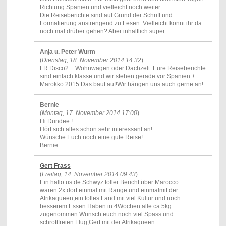
Richtung Spanien und vielleicht noch weiter.
Die Reiseberichte sind auf Grund der Schrift und
Formatierung anstrengend zu Lesen. Vielleicht könnt ihr da
noch mal drüber gehen? Aber inhaltlich super.
Anja u. Peter Wurm
(
Dienstag, 18. November 2014 14:32
)
LR Disco2 + Wohnwagen oder Dachzelt. Eure Reiseberichte
sind einfach klasse und wir stehen gerade vor Spanien +
Marokko 2015.Das baut auf!Wir hängen uns auch gerne an!
Bernie
(
Montag, 17. November 2014 17:00
)
Hi Dundee !
Hört sich alles schon sehr interessant an!
Wünsche Euch noch eine gute Reise!
Bernie
Gert Frass
(
Freitag, 14. November 2014 09:43
)
Ein hallo us de Schwyz toller Bericht über Marocco
waren 2x dort einmal mit Range und einmalmit der
Afrikaqueen,ein tolles Land mit viel Kultur und noch
besserem Essen.Haben in 4Wochen alle ca.5kg
zugenommen.Wünsch euch noch viel Spass und
schrottfreien Flug,Gert mit der Afrikaqueen