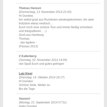
Thomas Hansen
(
Donnerstag, 13. November 2014 22:43
)
Hi Dundee,
bin selbst grad aus Rumänien wiedergekommen, bin aber
trotzdem etwas neidisch...
Euch noch eine schöne Tour und immer fleißig schreiben
und fotografieren... ;-)
Gruß aus Hamburg
Thomas
- der-tapfere -
(Passau 2013)
V Kallenberg
(
Sonntag, 02. November 2014 14:09
)
viel Spaß Euch und gutes gelingen
Lutz Kivel
(
Dienstag, 14. Oktober 2014 18:17
)
Hi Dundee
Schöne Seite. Weiter so.
Bis die Tage
Stanzerl
(
Montag, 15. September 2014 07:51
)
Hallo Dundee,