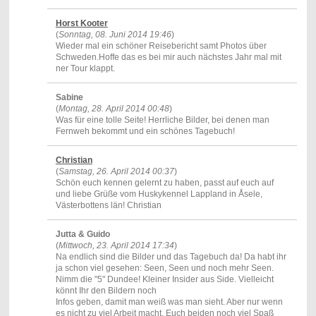
Horst Kooter
(
Sonntag, 08. Juni 2014 19:46
)
Wieder mal ein schöner Reisebericht samt Photos über
Schweden.Hoffe das es bei mir auch nächstes Jahr mal mit
ner Tour klappt.
Sabine
(
Montag, 28. April 2014 00:48
)
Was für eine tolle Seite! Herrliche Bilder, bei denen man
Fernweh bekommt und ein schönes Tagebuch!
Christian
(
Samstag, 26. April 2014 00:37
)
Schön euch kennen gelernt zu haben, passt auf euch auf
und liebe Grüße vom Huskykennel Lappland in Åsele,
Västerbottens län! Christian
Jutta & Guido
(
Mittwoch, 23. April 2014 17:34
)
Na endlich sind die Bilder und das Tagebuch da! Da habt ihr
ja schon viel gesehen: Seen, Seen und noch mehr Seen.
Nimm die "5" Dundee! Kleiner Insider aus Side. Vielleicht
könnt Ihr den Bildern noch
Infos geben, damit man weiß was man sieht. Aber nur wenn
es nicht zu viel Arbeit macht. Euch beiden noch viel Spaß