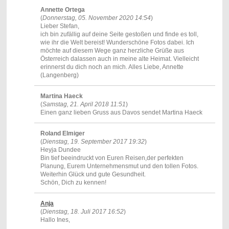
Annette Ortega
(
Donnerstag, 05. November 2020 14:54
)
Lieber Stefan,
ich bin zufällig auf deine Seite gestoßen und finde es toll,
wie ihr die Welt bereist! Wunderschöne Fotos dabei. Ich
möchte auf diesem Wege ganz herzliche Grüße aus
Österreich dalassen auch in meine alte Heimat. Vielleicht
erinnerst du dich noch an mich. Alles Liebe, Annette
(Langenberg)
Martina Haeck
(
Samstag, 21. April 2018 11:51
)
Einen ganz lieben Gruss aus Davos sendet Martina Haeck
Roland Elmiger
(
Dienstag, 19. September 2017 19:32
)
Heyja Dundee
Bin tief beeindruckt von Euren Reisen,der perfekten
Planung, Eurem Unternehmensmut und den tollen Fotos.
Weiterhin Glück und gute Gesundheit.
Schön, Dich zu kennen!
Anja
(
Dienstag, 18. Juli 2017 16:52
)
Hallo Ines,