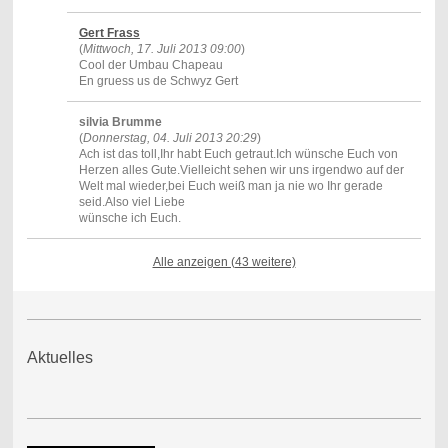
Gert Frass
(
Mittwoch, 17. Juli 2013 09:00
)
Cool der Umbau Chapeau
En gruess us de Schwyz Gert
silvia Brumme
(
Donnerstag, 04. Juli 2013 20:29
)
Ach ist das toll,Ihr habt Euch getraut.Ich wünsche Euch von
Herzen alles Gute.Vielleicht sehen wir uns irgendwo auf der
Welt mal wieder,bei Euch weiß man ja nie wo Ihr gerade
seid.Also viel Liebe
wünsche ich Euch.
Alle anzeigen (43 weitere)
Aktuelles