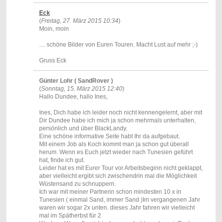
Eck
(
Freitag, 27. März 2015 10:34
)
Moin, moin
.... schöne Bilder von Euren Touren. Macht Lust auf mehr ;-)
Gruss Eck
Günter Lohr ( SandRover )
(
Sonntag, 15. März 2015 12:40
)
Hallo Dundee, hallo Ines,
Ines, Dich habe ich leider noch nicht kennengelernt, aber mit
Dir Dundee habe ich mich ja schon mehrmals unterhalten,
persönlich und über BlackLandy.
Eine schöne informative Seite habt Ihr da aufgebaut.
Mit einem Job als Koch kommt man ja schon gut überall
herum. Wenn es Euch jetzt wieder nach Tunesien geführt
hat, finde ich gut.
Leider hat es mit Eurer Tour vor Arbeitsbeginn nicht geklappt,
aber vielleicht ergibt sich zwischendrin mal die Möglichkeit
Wüstensand zu schnuppern.
Ich war mit meiner Partnerin schon mindesten 10 x in
Tunesien ( einmal Sand, immer Sand )Im vergangenen Jahr
waren wir sogar 2x unten. dieses Jahr fahren wir vielleicht
mal im Spätherbst für 2