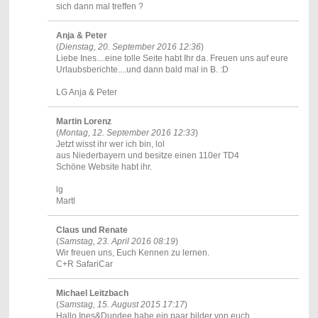
sich dann mal treffen ?
Anja & Peter
(
Dienstag, 20. September 2016 12:36
)
Liebe Ines....eine tolle Seite habt Ihr da. Freuen uns auf eure
Urlaubsberichte....und dann bald mal in B. :D
LG Anja & Peter
Martin Lorenz
(
Montag, 12. September 2016 12:33
)
Jetzt wisst ihr wer ich bin, lol
aus Niederbayern und besitze einen 110er TD4
Schöne Website habt ihr.
lg
Martl
Claus und Renate
(
Samstag, 23. April 2016 08:19
)
Wir freuen uns, Euch Kennen zu lernen.
C+R SafariCar
Michael Leitzbach
(
Samstag, 15. August 2015 17:17
)
Hallo Ines&Dundee habe ein paar bilder von euch