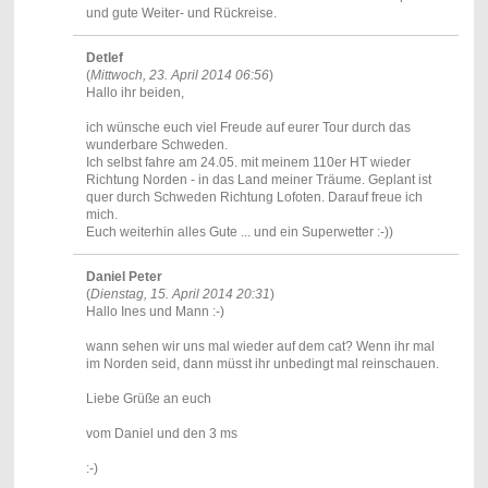
und gute Weiter- und Rückreise.
Detlef
(
Mittwoch, 23. April 2014 06:56
)
Hallo ihr beiden,
ich wünsche euch viel Freude auf eurer Tour durch das
wunderbare Schweden.
Ich selbst fahre am 24.05. mit meinem 110er HT wieder
Richtung Norden - in das Land meiner Träume. Geplant ist
quer durch Schweden Richtung Lofoten. Darauf freue ich
mich.
Euch weiterhin alles Gute ... und ein Superwetter :-))
Daniel Peter
(
Dienstag, 15. April 2014 20:31
)
Hallo Ines und Mann :-)
wann sehen wir uns mal wieder auf dem cat? Wenn ihr mal
im Norden seid, dann müsst ihr unbedingt mal reinschauen.
Liebe Grüße an euch
vom Daniel und den 3 ms
:-)