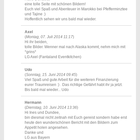
eine tolle Seite mit schönen Bildern!
Euch viel Spaß und Abenteuer in Marokko bei Pfefferminztee
und Tajine :)
Hoffentlich sehen wir uns bald mal wieder.
Axel
(
Montag, 07. Juli 2014 11:17
)
Hi ihr beiden,
tolle Bilder. Wenner mal nach Alaska kommt, nehm mich mit
*grins*
LG Axel (Fantaland Eventkitchen)
Udo
(
Sonntag, 15. Juni 2014 09:45
)
Viel Spaß und gute Arbeit für die weiteren Finanzierung
eurer Traumreisen :) . Das richtige Gefährt habt ihr ja jetzt.
Bis bald mal wieder... Udo
Hermann
(
Dienstag, 10. Juni 2014 13:36
)
Hi Ines und Dundee,
bin diesmal nicht zeitnah mit Euch gereist sondern habe erst
heute den wunderschönen Bericht mit den Bildern zum
Appetit holen angesehen.
Danke und
LG aus Bayern