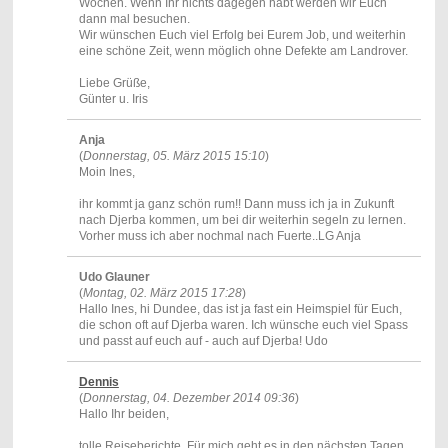
Wochen. Wenn Ihr nichts dagegen habt werden wir Euch
dann mal besuchen.
Wir wünschen Euch viel Erfolg bei Eurem Job, und weiterhin
eine schöne Zeit, wenn möglich ohne Defekte am Landrover.
Liebe Grüße,
Günter u. Iris
Anja
(
Donnerstag, 05. März 2015 15:10
)
Moin Ines,
ihr kommt ja ganz schön rum!! Dann muss ich ja in Zukunft
nach Djerba kommen, um bei dir weiterhin segeln zu lernen.
Vorher muss ich aber nochmal nach Fuerte..LG Anja
Udo Glauner
(
Montag, 02. März 2015 17:28
)
Hallo Ines, hi Dundee, das ist ja fast ein Heimspiel für Euch,
die schon oft auf Djerba waren. Ich wünsche euch viel Spass
und passt auf euch auf - auch auf Djerba! Udo
Dennis
(
Donnerstag, 04. Dezember 2014 09:36
)
Hallo Ihr beiden,
tolle Reiseberichte. Für mich geht es in den nächsten Tagen