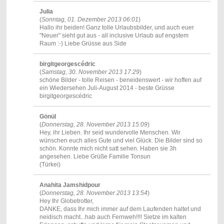
Julia
(
Sonntag, 01. Dezember 2013 06:01
)
Hallo ihr beiden! Ganz tolle Urlaubsbilder, und auch euer
"Neuer" sieht gut aus - all inclusive Urlaub auf engstem
Raum :-) Liebe Grüsse aus Side
birgitgeorgescédric
(
Samstag, 30. November 2013 17:29
)
schöne Bilder - tolle Reisen - beneidenswert - wir hoffen auf
ein Wiedersehen Juli-August 2014 - beste Grüsse
birgitgeorgescédric
Gönül
(
Donnerstag, 28. November 2013 15:09
)
Hey, ihr Lieben. Ihr seid wundervolle Menschen. Wir
wünschen euch alles Gute und viel Glück. Die Bilder sind so
schön. Konnte mich nicht satt sehen. Haben sie 3h
angesehen. Liebe Grüße Familie Tonsun
(Türkei)
Anahita Jamshidpour
(
Donnerstag, 28. November 2013 13:54
)
Hey Ihr Globetrotter,
DANKE, dass Ihr mich immer auf dem Laufenden haltet und
neidisch macht...hab auch Fernweh!!!! Sietze im kalten