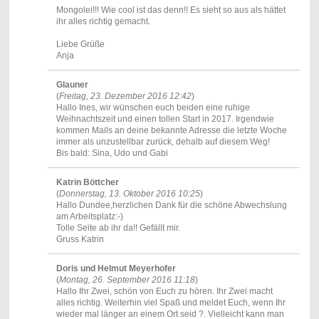
Mongolei!!! Wie cool ist das denn!! Es sieht so aus als hättet
ihr alles richtig gemacht.
Liebe Grüße
Anja
Glauner
(
Freitag, 23. Dezember 2016 12:42
)
Hallo Ines, wir wünschen euch beiden eine ruhige
Weihnachtszeit und einen tollen Start in 2017. Irgendwie
kommen Mails an deine bekannte Adresse die letzte Woche
immer als unzustellbar zurück, dehalb auf diesem Weg!
Bis bald: Sina, Udo und Gabi
Katrin Böttcher
(
Donnerstag, 13. Oktober 2016 10:25
)
Hallo Dundee,herzlichen Dank für die schöne Abwechslung
am Arbeitsplatz:-)
Tolle Seite ab ihr da!! Gefällt mir.
Gruss Katrin
Doris und Helmut Meyerhofer
(
Montag, 26. September 2016 11:18
)
Hallo Ihr Zwei, schön von Euch zu hören. Ihr Zwei macht
alles richtig. Weiterhin viel Spaß und meldet Euch, wenn Ihr
wieder mal länger an einem Ort seid ?. Vielleicht kann man